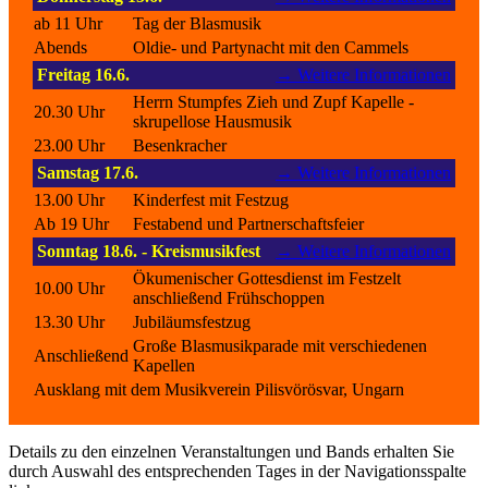
ab 11 Uhr
Tag der Blasmusik
Abends
Oldie- und Partynacht mit den Cammels
Freitag 16.6.
→ Weitere Informationen
Herrn Stumpfes Zieh und Zupf Kapelle -
20.30 Uhr
skrupellose Hausmusik
23.00 Uhr
Besenkracher
Samstag 17.6.
→ Weitere Informationen
13.00 Uhr
Kinderfest mit Festzug
Ab 19 Uhr
Festabend und Partnerschaftsfeier
Sonntag 18.6. - Kreismusikfest
→ Weitere Informationen
Ökumenischer Gottesdienst im Festzelt
10.00 Uhr
anschließend Frühschoppen
13.30 Uhr
Jubiläumsfestzug
Große Blasmusikparade mit verschiedenen
Anschließend
Kapellen
Ausklang mit dem Musikverein Pilisvörösvar, Ungarn
Details zu den einzelnen Veranstaltungen und Bands erhalten Sie
durch Auswahl des entsprechenden Tages in der Navigationsspalte